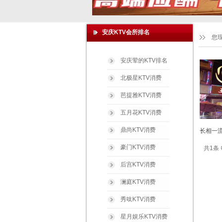
安庆KTV会所排名
您
安庆荤的KTV排名
北极星KTV消费
芭提雅KTV消费
五月花KTV消费
鼎尚KTV消费
长相一流
豪门KTV消费
共1条 
后宫KTV消费
澜庭KTV消费
秀呔KTV消费
星月娱乐KTV消费