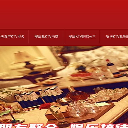
安庆真空KTV排名
安庆荤KTV消费
安庆KTV陪唱公主
安庆KTV荤攻