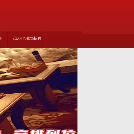
略
安庆KTV夜场招聘